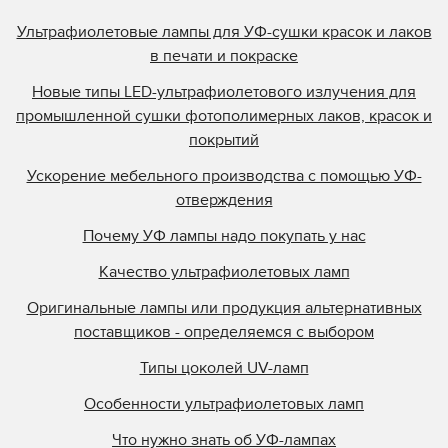
Ультрафиолетовые лампы для УФ-сушки красок и лаков
в печати и покраске
Новые типы LED-ультрафиолетового излучения для
промышленной сушки фотополимерных лаков, красок и
покрытий
Ускорение мебельного производства с помощью УФ-
отверждения
Почему УФ лампы надо покупать у нас
Качество ультрафиолетовых ламп
Оригинальные лампы или продукция альтернативных
поставщиков - определяемся с выбором
Типы цоколей UV-ламп
Особенности ультрафиолетовых ламп
Что нужно знать об УФ-лампах