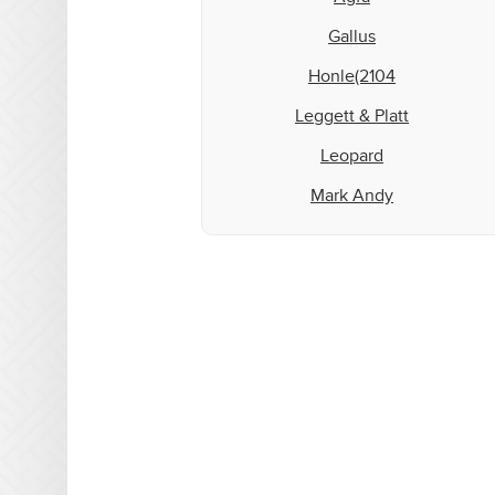
Gallus
Honle(2104
Leggett & Platt
Leopard
Mark Andy
Matan
Microcraft
Mimaki
MTL Print
Mutoh
NUR
Oce