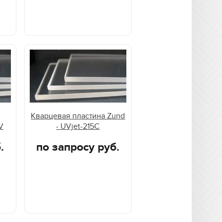
Кварцевая пластина Zund
V
- UVjet-215C
.
по запросу руб.