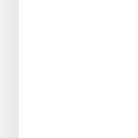
Printing Imaging Tech.
Raster
Screen USA
Sigmajet
SkyJet
Spuhl Virtu
SwisQprint
Teckwin
Triangle Milano
Truepress
Uviterno
VTI