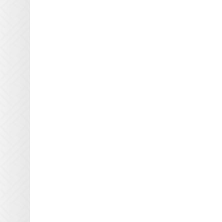
для УФ блоков
Кварцевые пластины Inktec
для УФ блоков
Кварцевые пластины
Integration Technologies для
УФ блоков
Кварцевые пластины IP&I
для УФ блоков