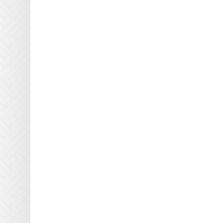
Yaselan
Zenon
Zund
Кварцевые пластины
Anderson America для УФ
блоков
Кварцевые пластины
BigPrinter для УФ блоков
Кварцевые пластины CET
Color для УФ блоков
Кварцевые пластины D.E.C
для УФ блоков
Кварцевые пластины Dilli
для УФ блоков
Кварцевые пластины Docan