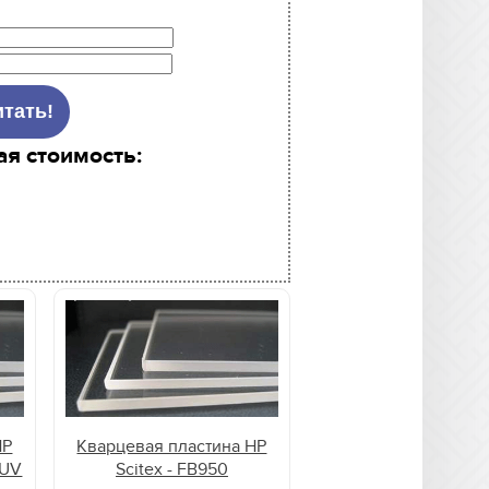
ая стоимость:
HP
Кварцевая пластина HP
0UV
Scitex - FB950