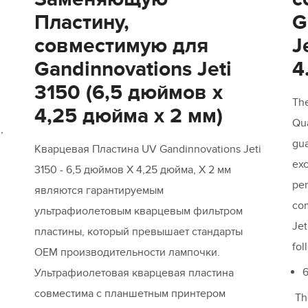
Пластину,
G
совместимую для
J
Gandinnovations Jeti
4
3150 (6,5 дюймов x
Th
4,25 дюйма x 2 мм)
Qua
,
gua
Кварцевая Пластина UV Gandinnovations Jeti
ex
3150 - 6,5 дюймов X 4,25 дюйма, X 2 мм
per
являются гарантируемым
com
ультрафиолетовым кварцевым фильтром
Jet
пластины, который превышает стандарты
fol
OEM производительности лампочки.
6
Ультрафиолетовая кварцевая пластина
совместима с планшетным принтером
The