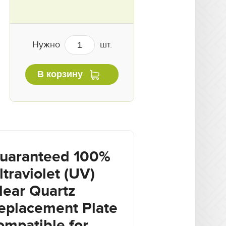
Нужно
шт.
В корзину
uaranteed 100%
ltraviolet (UV)
lear Quartz
eplacement Plate
ompatible for