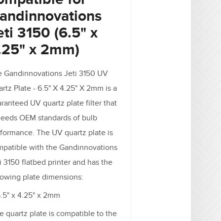
andinnovations
eti 3150 (6.5" x
.25" x 2mm)
e Gandinnovations Jeti 3150 UV
rtz Plate - 6.5" X 4.25" X 2mm is a
ranteed UV quartz plate filter that
ceeds OEM standards of bulb
formance. The UV quartz plate is
patible with the Gandinnovations
i 3150 flatbed printer and has the
lowing plate dimensions:
.5" x 4.25" x 2mm
 quartz plate is compatible to the