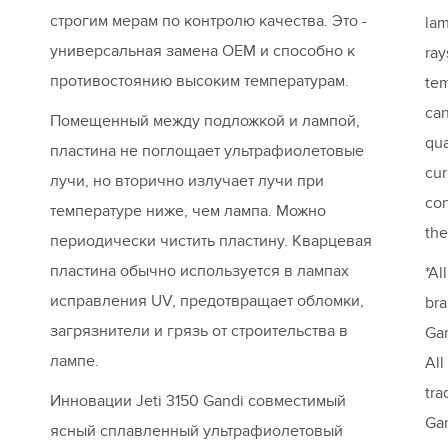
строгим мерам по контролю качества. Это -
lam
универсальная замена OEM и способно к
ray
противостоянию высоким температурам.
tem
can
Помещенный между подложкой и лампой,
qua
пластина не поглощает ультрафиолетовые
cur
лучи, но вторично излучает лучи при
con
температуре ниже, чем лампа. Можно
the
периодически чистить пластину. Кварцевая
пластина обычно используется в лампах
*Al
исправления UV, предотвращает обломки,
bra
загрязнители и грязь от строительства в
Gan
лампе.
All
tra
Инновации Jeti 3150 Gandi совместимый
Gan
ясный сплавленный ультрафиолетовый