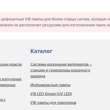
 дефицитные УФ лампы для более старых систем, которые н
омпания не располагает ресурсами для изготовления таких л
Каталог
ушки красок
Системы коронации материалов –
станции и генераторы коронного
разряда
о излучения
лимерных
Инфракрасные лампы
УФ LED блоки (UV LED)
а с
УФ лампы для принтеров