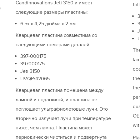
Gandinnovations Jeti 3150 и имеет
fol
а
следующие размеры пластины:
6.5» x 4,25 дюйма x 2 мм
J
Кварцевая пластина совместима со
следующими номерами деталей:
The
397-000175
lam
397000175
doe
Jeti 3150
the
UVQP/42065
the
Кварцевая пластина помещена между
per
лампой и подложкой, и пластина не
qua
поглощает ультрафиолетовые лучи. Это
OEM
вторично излучает лучи при температуре
wit
ниже, чем лампа. Пластина может
периодически чиститься и подвергнута
Pla