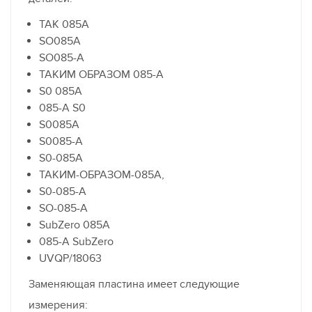
ТАК 085A
SO085A
SO085-A
ТАКИМ ОБРАЗОМ 085-A
S0 085A
085-A S0
S0085A
S0085-A
S0-085A
ТАКИМ-ОБРАЗОМ-085A,
S0-085-A
SO-085-A
SubZero 085A
085-A SubZero
UVQP/18063
Заменяющая пластина имеет следующие
измерения: