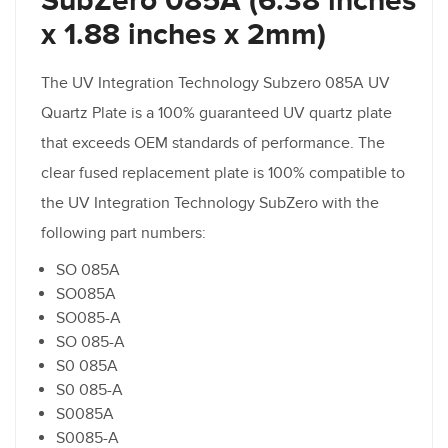
SubZero 085A (6.38 inches
x 1.88 inches x 2mm)
The UV Integration Technology Subzero 085A UV
Quartz Plate is a 100% guaranteed UV quartz plate
that exceeds OEM standards of performance. The
clear fused replacement plate is 100% compatible to
the UV Integration Technology SubZero with the
following part numbers:
SO 085A
SO085A
SO085-A
SO 085-A
S0 085A
S0 085-A
S0085A
S0085-A