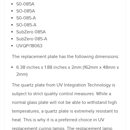
S0-085A
SO-085A
S0-085-A
SO-085-A
SubZero 085A
SubZero 085-A
UVQP/18063
The replacement plate has the following dimensions:
6.38 inches x 1.88 inches x 2mm (162mm x 48mm x
2mm)
The quartz plate from UV Integration Technology is
subject to strict quality control measures. While a
normal glass plate will not be able to withstand high
temperatures, a quartz plate is extremely resistant to
heat. This is why it is a preferred choice in UV
replacement curing lamps. The replacement lamp