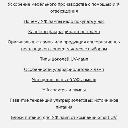
Ускорение мебельного производства с помощью УФ-
отверждения
Почему УФ лампы надо покупать у нас
Качество ультрафиолетовых ламп
Оригинальные лампы или продукция альтернативных
поставщиков - определяемся с выбором
Типы цоколей UV-ламп
Особенности ультрафиолетовых ламп
Что нужно знать об УФ-лампах
УФ спектры и лампы
Развитие тенденций ультрафиолетовых источников
питания
Блоки питания для УФ ламп от компании Smart-UV