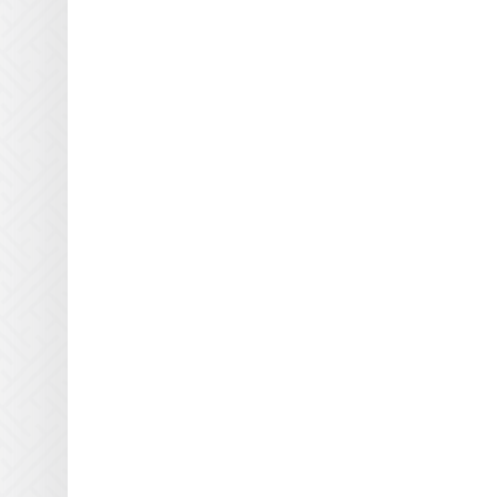
Лампы среднего и низкого
напряжения в сборе
Миниатюрные лампы
Морские
Проекционные
Светодиодные лампы
Специальные лампы для
бытовых приборов
Медицинские лампы
Стоматологические лампы
Студийные лампы для
сферы развлечений
Узкоспециализированные