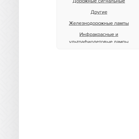
Дорожные сигнальные
Другие
Железнодорожные лампы
Инфракрасные и
ультрафиолетовые лампы
Лампы для аэродромов
Лампы для животных
Для освещения бассейна
Для подсветки пищевой
продукции
Для теплиц
Для типографий и
фотолабораторий
Лампы общего назначения