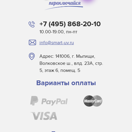
Лампы общего назначения
Лампы среднего и низкого напряжения в сборе
+7 (495) 868-20-10
Миниатюрные лампы
10.00-19.00, пн-пт
Морские
info@smart-uv.ru
Проекционные
Светодиодные лампы
Адрес: 141006, г. Мытищи,
Специальные лампы для бытовых приборов
Волковское ш., влд. 23А, стр.
Медицинские лампы
5, этаж 6, помещ. 5
Стоматологические лампы
Варианты оплаты
Студийные лампы для сферы развлечений
Узкоспециализированные