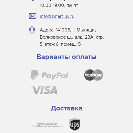
Индукционные лампы
10.00-19.00, пн-пт
Компактные люминесцентные лампы
info@smart-uv.ru
Лампы накаливания
Люминесцентные лампы
Адрес: 141006, г. Мытищи,
Металлогалогенные лампы
Волковское ш., влд. 23А, стр.
5, этаж 6, помещ. 5
Натриевые лампы высокого давления
Натриевые лампы низкого давления
Варианты оплаты
Лампы среднего и низкого напряжения в сборе
Миниатюрные лампы
Морские
Проекционные
Светодиодные лампы
Доставка
Специальные лампы для бытовых приборов
Медицинские лампы
Стоматологические лампы