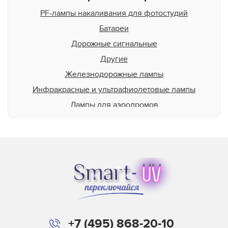
PF-лампы накаливания для фотостудий
Батареи
Дорожные сигнальные
Другие
Железнодорожные лампы
Инфракрасные и ультрафиолетовые лампы
Лампы для аэродромов
Лампы для животных
Для освещения бассейна
Для подсветки пищевой продукции
Для теплиц
Для типографий и фотолабораторий
Лампы общего назначения
Балласт для ламп
+7 (495) 868-20-10