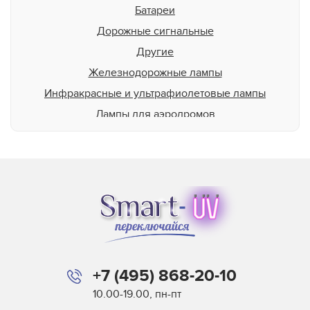
Батареи
Дорожные сигнальные
Другие
Железнодорожные лампы
Инфракрасные и ультрафиолетовые лампы
Лампы для аэродромов
Лампы для животных
Для освещения бассейна
Для подсветки пищевой продукции
Для теплиц
Для типографий и фотолабораторий
Лампы общего назначения
Лампы среднего и низкого напряжения в сборе
+7 (495) 868-20-10
Миниатюрные лампы
10.00-19.00, пн-пт
Морские