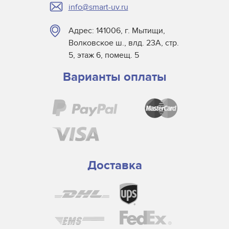
info@smart-uv.ru
Проекционные
Светодиодные лампы
Адрес: 141006, г. Мытищи,
E14 светодиодная
Волковское ш., влд. 23А, стр.
5, этаж 6, помещ. 5
E27 светодиодная
G13
Варианты оплаты
G9 светодиодная
GU10
MR16
Медицинские
Светодиодные светильники
Доставка
Специальные лампы для бытовых приборов
Медицинские лампы
Стоматологические лампы
Студийные лампы для сферы развлечений
Узкоспециализированные