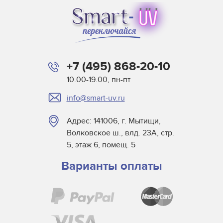
Для освещения бассейна
Для подсветки пищевой продукции
Для теплиц
Для типографий и фотолабораторий
+7 (495) 868-20-10
Лампы общего назначения
10.00-19.00, пн-пт
Лампы среднего и низкого напряжения в сборе
info@smart-uv.ru
Миниатюрные лампы
Морские
Адрес: 141006, г. Мытищи,
Волковское ш., влд. 23А, стр.
Проекционные
5, этаж 6, помещ. 5
Светодиодные лампы
Варианты оплаты
Специальные лампы для бытовых приборов
Медицинские лампы
Стоматологические лампы
Студийные лампы для сферы развлечений