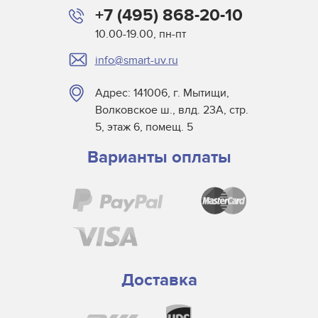
+7 (495) 868-20-10
Миниатюрные лампы
10.00-19.00, пн-пт
Морские
info@smart-uv.ru
Проекционные
Светодиодные лампы
Адрес: 141006, г. Мытищи,
Специальные лампы для бытовых приборов
Волковское ш., влд. 23А, стр.
Медицинские лампы
5, этаж 6, помещ. 5
Стоматологические лампы
Варианты оплаты
Студийные лампы для сферы развлечений
Узкоспециализированные
Доставка