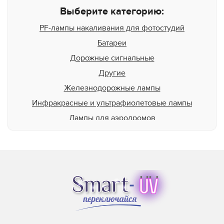
Выберите категорию:
PF-лампы накаливания для фотостудий
Батареи
Дорожные сигнальные
Другие
Железнодорожные лампы
Инфракрасные и ультрафиолетовые лампы
Лампы для аэродромов
Лампы для животных
Для освещения бассейна
Для подсветки пищевой продукции
Для теплиц
Для типографий и фотолабораторий
Лампы общего назначения
Лампы среднего и низкого напряжения в сборе