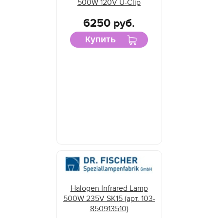
500W 120V U-Clip
6250 руб.
Купить
Halogen Infrared Lamp
500W 235V SK15 (арт. 103-
850913510)