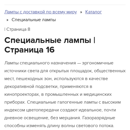
Лампы для животных
Для освещения бассейна
Лампы с доставкой по всему миру
Каталог
Для подсветки пищевой продукции
Специальные лампы
Для теплиц
| Страница 8
Для типографий и фотолабораторий
Специальные лампы |
Лампы общего назначения
Страница 16
Лампы среднего и низкого напряжения в сборе
Миниатюрные лампы
Лампы специального назначения — эргономичные
Морские
источники света для открытых площадок, общественных
мест, пешеходных зон, используются в качестве
Проекционные
декоративной подсветки, применяются в
Светодиодные лампы
кинопроекторах, в промышленных и медицинских
Специальные лампы для бытовых приборов
приборах. Специальные галогенные лампы с высоким
Медицинские лампы
индексом цветопередачи создают идеальное, почти
Стоматологические лампы
дневное освещение, без мерцания. Газоразрядные
Студийные лампы для сферы развлечений
способны изменять длину волны светового потока.