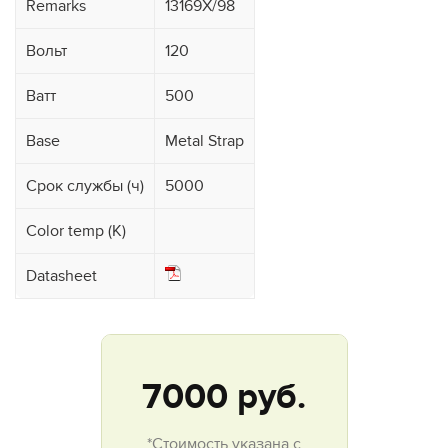
Remarks
13169X/98
Вольт
120
Ватт
500
Base
Metal Strap
Срок службы (ч)
5000
Color temp (K)
Datasheet
7000
руб.
*Стоимость указана с