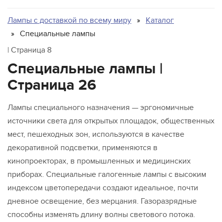
Лампы для животных
Для освещения бассейна
Лампы с доставкой по всему миру
Каталог
Для подсветки пищевой продукции
Специальные лампы
Для теплиц
| Страница 8
Для типографий и фотолабораторий
Специальные лампы |
Лампы общего назначения
Страница 26
Лампы среднего и низкого напряжения в сборе
Миниатюрные лампы
Лампы специального назначения — эргономичные
Морские
источники света для открытых площадок, общественных
мест, пешеходных зон, используются в качестве
Проекционные
декоративной подсветки, применяются в
Светодиодные лампы
кинопроекторах, в промышленных и медицинских
Специальные лампы для бытовых приборов
приборах. Специальные галогенные лампы с высоким
Медицинские лампы
индексом цветопередачи создают идеальное, почти
Стоматологические лампы
дневное освещение, без мерцания. Газоразрядные
Студийные лампы для сферы развлечений
способны изменять длину волны светового потока.