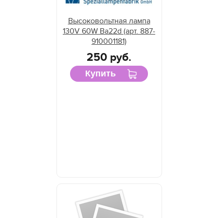
Высоковольтная лампа
130V 60W Ba22d (арт. 887-
910001181)
250 руб.
Купить