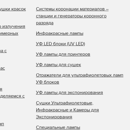
ушки красок
Системы коронации материалов –
станции и генераторы коронного
разряда
о излучения
лимерных
Инфракрасные лампы
УФ LED блоки (UV LED)
а с
УФ лампы для принтеров
УФ лампы для сушек
нас
Отражатели для ультрафиолетовых ламп
УФ блоков
я
УФ лампы для экспонирования
еделяемся с
Сушки Ультрафиолетовые,
Инфракрасные и Камеры для
Экспонирования
мп
Специальные лампы