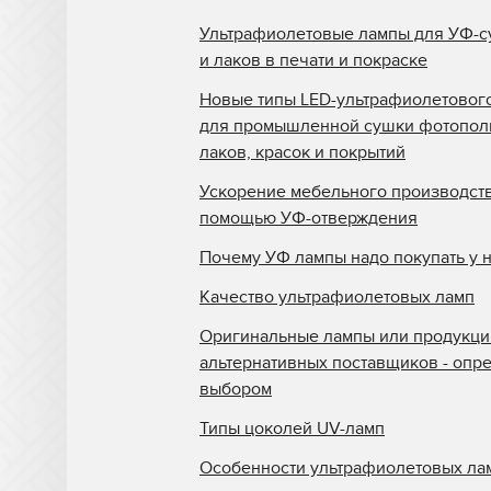
Ультрафиолетовые лампы для УФ-с
и лаков в печати и покраске
Новые типы LED-ультрафиолетовог
для промышленной сушки фотопо
лаков, красок и покрытий
Ускорение мебельного производств
помощью УФ-отверждения
Почему УФ лампы надо покупать у 
Качество ультрафиолетовых ламп
Оригинальные лампы или продукци
альтернативных поставщиков - опр
выбором
Типы цоколей UV-ламп
Особенности ультрафиолетовых ла