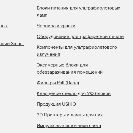
Блоки питания для ультрафиолетовых
ламп
овых
Чернила и краски
Оборудование для трафаретной печати
ании Smart-
Компоненты для ультрафиолетового
излучения
Эксимерные блоки для
обеззараживания помещений
Фильтры Pall (Палл)
Кварцевое стекло для УФ блоков
Продукция USHIO
3D Принтеры и лампы для них
Импульсные источники света