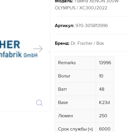
Модель:
Лампа XENON 300W
OLYMPUS / XC300J2022
Артикул:
970-305813996
Бренд:
Dr. Fischer / Box
`
Remarks
13996
Вольт
10
Ватт
48
Base
K23d
Люмен
250
Срок службы (ч)
6000