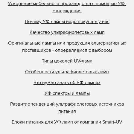
Ускорение мебельного производства с помощью УФ-
отверждения
Почему УФ лампы надо покупать у нас
Качество ультрафиолетовых ламп
Оригинальные лампы или продукция альтернативных
поставщиков - определяемся с выбором
Типы цоколей UV-ламп
Особенности ультрафиолетовых ламп
Что нужно знать об УФ-лампах
УФ спектры и лампы
Развитие тенденций ультрафиолетовых источников
питания
Блоки питания для УФ ламп от компании Smart-UV