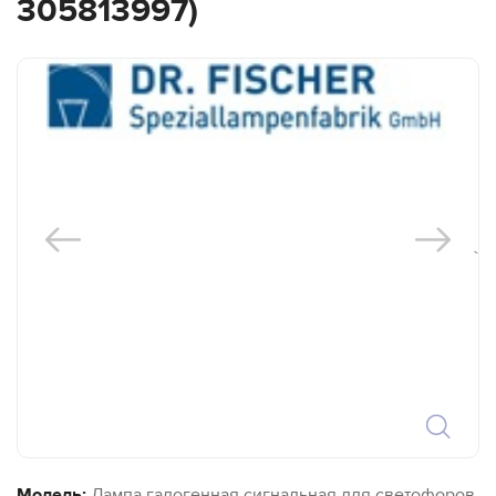
305813997)
`
Модель:
Лампа галогенная сигнальная для светофоров