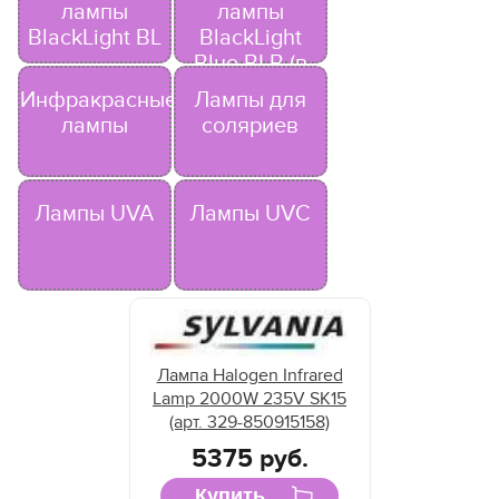
лампы
лампы
BlackLight BL
BlackLight
Blue BLB (в
чёрном
Инфракрасные
Лампы для
стекле)
лампы
соляриев
Лампы UVA
Лампы UVC
Лампа Halogen Infrared
Lamp 2000W 235V SK15
(арт. 329-850915158)
5375 руб.
Купить