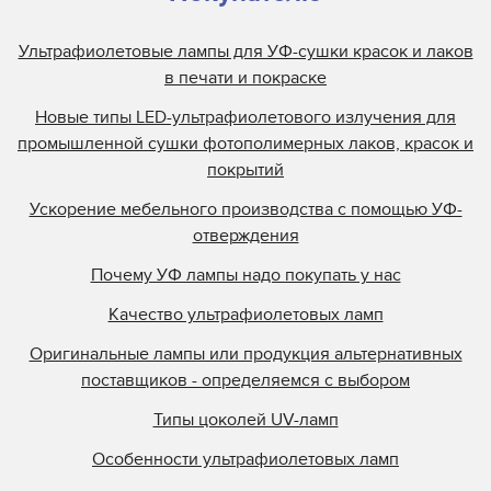
Ультрафиолетовые лампы для УФ-сушки красок и лаков
в печати и покраске
Новые типы LED-ультрафиолетового излучения для
промышленной сушки фотополимерных лаков, красок и
покрытий
Ускорение мебельного производства с помощью УФ-
отверждения
Почему УФ лампы надо покупать у нас
Качество ультрафиолетовых ламп
Оригинальные лампы или продукция альтернативных
поставщиков - определяемся с выбором
Типы цоколей UV-ламп
Особенности ультрафиолетовых ламп