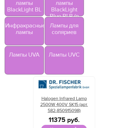
лампы
лампы
BlackLight BL
BlackLight
Blue BLB (в
чёрном
Инфракрасные
Лампы для
стекле)
лампы
соляриев
Лампы UVA
Лампы UVC
Halogen Infrared Lamp
2500W 400V SK15 (арт.
582-850915098)
11375 руб.