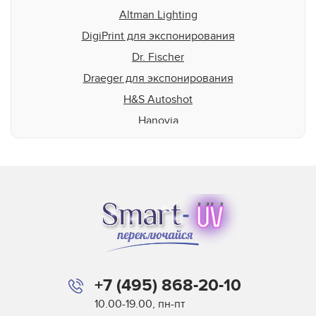
Altman Lighting
DigiPrint для экспонирования
Dr. Fischer
Draeger для экспонирования
H&S Autoshot
Hanovia
Heraeus
HP-Scitex
Interlight
Jelight
Johnson and Allen
Loctite
M&R
+7 (495) 868-20-10
Miltec
10.00-19.00, пн-пт
Nordson