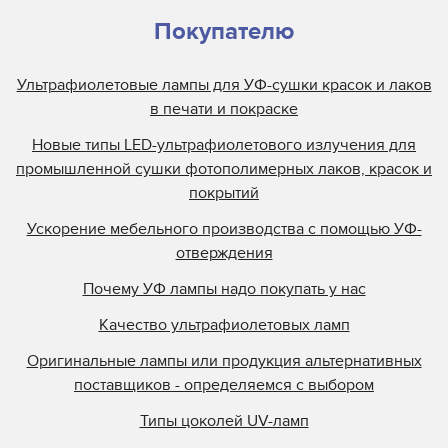
Лампа для экспонирующей камеры Fusion
Покупателю
Лампа для экспонирующей камеры Gyrex
Ультрафиолетовые лампы для УФ-сушки красок и лаков
Лампа для экспонирующей камеры Hi-Tek
в печати и покраске
УФ лампы Cure UV для экспонирования
Новые типы LED-ультрафиолетового излучения для
Philips
промышленной сушки фотополимерных лаков, красок и
УФ лампы для экспонирования Baldwin
покрытий
УФ лампы для экспонирования BLV
Ускорение мебельного производства с помощью УФ-
УФ лампы для экспонирования Caprock
отверждения
УФ лампы для экспонирования Colight
Почему УФ лампы надо покупать у нас
УФ лампы для экспонирования Di Printer
УФ лампы для экспонирования Dymax
Качество ультрафиолетовых ламп
Оригинальные лампы или продукция альтернативных
поставщиков - определяемся с выбором
Типы цоколей UV-ламп