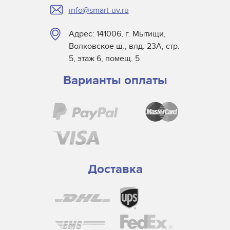
info@smart-uv.ru
NuArc
NUR America
Адрес: 141006, г. Мытищи,
Primarc
Волковское ш., влд. 23А, стр.
SCH Technologies
5, этаж 6, помещ. 5
TAS UV
Варианты оплаты
Tes Bv.
Theimer
Ushio
UV Light Technology
UV Process
Vitatec
Доставка
Wildfire
Yumex
Лампа для экспонирующей камеры Dongguan Ksen
Лампа для экспонирующей камеры Dynachem