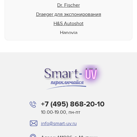
Dr. Fischer
Draeger для экспонирования
H&S Autoshot
Hanovia
Heraeus
HP-Scitex
Interlight
Jelight
Johnson and Allen
Loctite
M&R
+7 (495) 868-20-10
Miltec
10.00-19.00, пн-пт
Nordson
info@smart-uv.ru
NuArc
NUR America