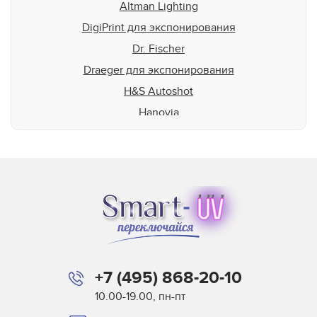
Altman Lighting
DigiPrint для экспонирования
Dr. Fischer
Draeger для экспонирования
H&S Autoshot
Hanovia
Heraeus
HP-Scitex
Interlight
Jelight
Johnson and Allen
Loctite
M&R
+7 (495) 868-20-10
Miltec
10.00-19.00, пн-пт
Nordson