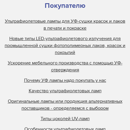
Лампа для экспонирующей камеры Fusion
Покупателю
Лампа для экспонирующей камеры Gyrex
Ультрафиолетовые лампы для УФ-сушки красок и лаков
Лампа для экспонирующей камеры Hi-Tek
в печати и покраске
УФ лампы Cure UV для экспонирования
Новые типы LED-ультрафиолетового излучения для
Philips
промышленной сушки фотополимерных лаков, красок и
УФ лампы для экспонирования Baldwin
покрытий
УФ лампы для экспонирования BLV
Ускорение мебельного производства с помощью УФ-
УФ лампы для экспонирования Caprock
отверждения
УФ лампы для экспонирования Colight
Почему УФ лампы надо покупать у нас
УФ лампы для экспонирования Di Printer
УФ лампы для экспонирования Dymax
Качество ультрафиолетовых ламп
Оригинальные лампы или продукция альтернативных
поставщиков - определяемся с выбором
Типы цоколей UV-ламп
Особенности ультрафиолетовых ламп