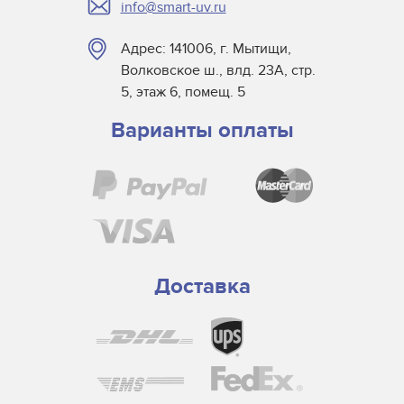
info@smart-uv.ru
NuArc
NUR America
Адрес: 141006, г. Мытищи,
Primarc
Волковское ш., влд. 23А, стр.
SCH Technologies
5, этаж 6, помещ. 5
TAS UV
Варианты оплаты
Tes Bv.
Theimer
Ushio
UV Light Technology
UV Process
Vitatec
Доставка
Wildfire
Yumex
Лампа для экспонирующей камеры Dongguan Ksen
Лампа для экспонирующей камеры Dynachem