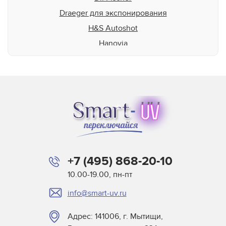
Draeger для экспонирования
H&S Autoshot
Hanovia
Heraeus
HP-Scitex
Interlight
Jelight
Johnson and Allen
Loctite
M&R
+7 (495) 868-20-10
Miltec
10.00-19.00, пн-пт
Nordson
info@smart-uv.ru
NuArc
NUR America
Адрес: 141006, г. Мытищи,
Primarc