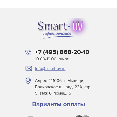
HP-Scitex
Interlight
Jelight
Johnson and Allen
Loctite
M&R
+7 (495) 868-20-10
Miltec
10.00-19.00, пн-пт
Nordson
info@smart-uv.ru
NuArc
NUR America
Адрес: 141006, г. Мытищи,
Primarc
Волковское ш., влд. 23А, стр.
SCH Technologies
5, этаж 6, помещ. 5
TAS UV
Варианты оплаты
Tes Bv.
Theimer