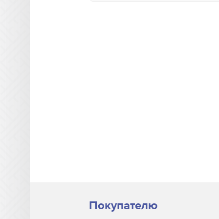
Hanovia
Heraeus
HP-Scitex
Interlight
Jelight
Johnson and Allen
Loctite
M&R
Miltec
Nordson
NuArc
NUR America
Покупателю