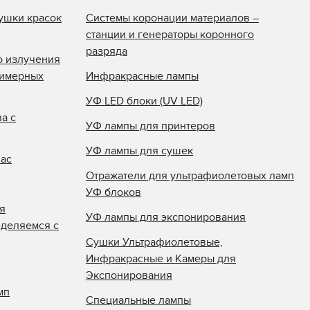
ушки красок
Системы коронации материалов –
станции и генераторы коронного
разряда
о излучения
лимерных
Инфракрасные лампы
УФ LED блоки (UV LED)
а с
УФ лампы для принтеров
УФ лампы для сушек
нас
Отражатели для ультрафиолетовых ламп
УФ блоков
я
УФ лампы для экспонирования
еделяемся с
Сушки Ультрафиолетовые,
Инфракрасные и Камеры для
Экспонирования
мп
Специальные лампы