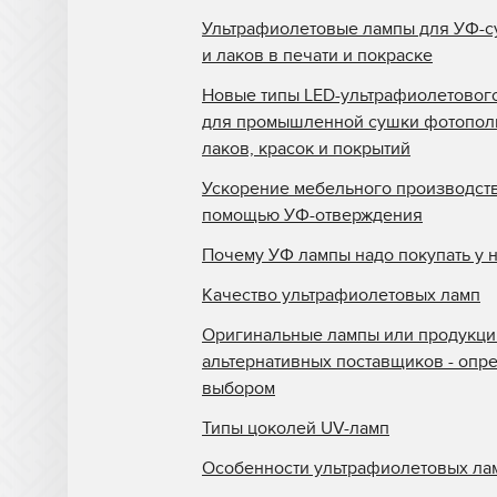
Primarc
Ультрафиолетовые лампы для УФ-с
SCH Technologies
и лаков в печати и покраске
TAS UV
Новые типы LED-ультрафиолетовог
Tes Bv.
для промышленной сушки фотопо
лаков, красок и покрытий
Theimer
Ускорение мебельного производств
Ushio
помощью УФ-отверждения
UV Light Technology
Почему УФ лампы надо покупать у 
UV Process
Качество ультрафиолетовых ламп
Vitatec
Оригинальные лампы или продукци
Wildfire
альтернативных поставщиков - опр
выбором
Yumex
Типы цоколей UV-ламп
Лампа для экспонирующей
камеры Dongguan Ksen
Особенности ультрафиолетовых ла