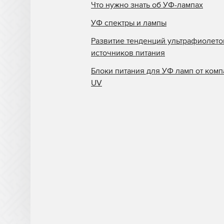
Лампа для экспонирующей
Что нужно знать об УФ-лампах
камеры Dynachem
УФ спектры и лампы
Лампа для экспонирующей
Развитие тенденций ультрафиолет
камеры Fusion
источников питания
Лампа для экспонирующей
Блоки питания для УФ ламп от комп
камеры Gyrex
UV
Лампа для экспонирующей
камеры Hi-Tek
УФ лампы Cure UV для
экспонирования
Philips
УФ лампы для
экспонирования Baldwin
УФ лампы для
экспонирования BLV