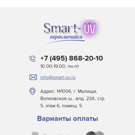
Диагностические
Ксеноновые лампы с короткой дугой
Лампы для инструментов
Лампы для микроскопов
Лампы для операционных и смотровых
Лампы для проекционных и научных систем
освещения
+7 (495) 868-20-10
Лампы для спектрометрии
10.00-19.00, пн-пт
Лампы для фототерапии
info@smart-uv.ru
Медицинские батареи
Адрес: 141006, г. Мытищи,
Ртутные лампы с короткой дугой
Волковское ш., влд. 23А, стр.
Светодиодные лампы для смотровых
5, этаж 6, помещ. 5
Narva Types
Варианты оплаты
Специальные медицинские ультрафиолетовые
(УФ) лампы