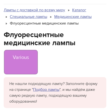
Лампы для животных
Для освещения бассейна
Лампы с доставкой по всему миру
Каталог
Для подсветки пищевой продукции
Специальные лампы
Медицинские лампы
Для теплиц
Флуоресцентные медицинские лампы
Для типографий и фотолабораторий
Флуоресцентные
Лампы общего назначения
медицинские лампы
Лампы среднего и низкого напряжения в сборе
Миниатюрные лампы
Various
Морские
Проекционные
Светодиодные лампы
Специальные лампы для бытовых приборов
Не нашли подходящую лампу? Заполните форму
Медицинские лампы
на странице "
Подбор лампы
", и мы найдём даже
самую редкую лампу, подходящую вашему
Аналитические лампы
оборудованию!
Волоконно-оптические лампы