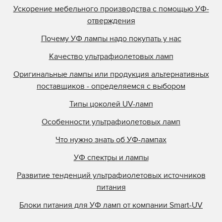
Ускорение мебельного производства с помощью УФ-
отверждения
Почему УФ лампы надо покупать у нас
Качество ультрафиолетовых ламп
Оригинальные лампы или продукция альтернативных
поставщиков - определяемся с выбором
Типы цоколей UV-ламп
Особенности ультрафиолетовых ламп
Что нужно знать об УФ-лампах
УФ спектры и лампы
Развитие тенденций ультрафиолетовых источников
питания
Блоки питания для УФ ламп от компании Smart-UV