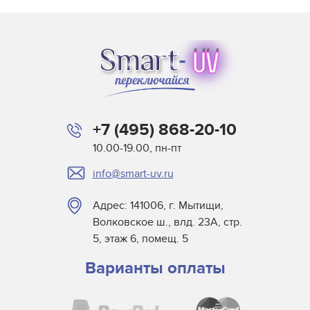
CP лампы
FFR 120V 1000W GX16d
T лампы
Ксеноновые лампы
Лампы GE CSR
Лампы Osram HMI / HSR / HTI
+7 (495) 868-20-10
Лампы P28s
10.00-19.00, пн-пт
Лампы Philips MSI / MSD / MSR
Лампы для кино и телевидения
info@smart-uv.ru
Лампы для парблайзеров PAR
Адрес: 141006, г. Мытищи,
Лампы для проекторов
Волковское ш., влд. 23А, стр.
5, этаж 6, помещ. 5
UHP/VIP
Лампы для стробоскопов
Варианты оплаты
Узкоспециализированные