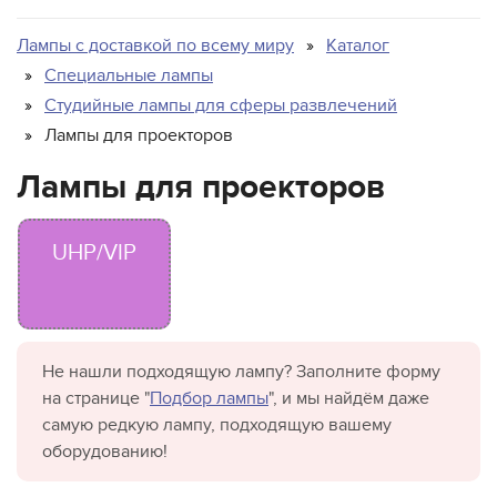
Лампы для животных
Для освещения бассейна
Лампы с доставкой по всему миру
Каталог
Для подсветки пищевой продукции
Специальные лампы
Для теплиц
Студийные лампы для сферы развлечений
Лампы для проекторов
Для типографий и фотолабораторий
Лампы общего назначения
Лампы для проекторов
Лампы среднего и низкого напряжения в сборе
Миниатюрные лампы
UHP/VIP
Морские
Проекционные
Светодиодные лампы
Специальные лампы для бытовых приборов
Не нашли подходящую лампу? Заполните форму
на странице "
Подбор лампы
", и мы найдём даже
Медицинские лампы
самую редкую лампу, подходящую вашему
Стоматологические лампы
оборудованию!
Студийные лампы для сферы развлечений