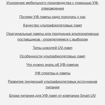
Ускорение мебельного производства с помощью УФ-
отверждения
Почему УФ лампы надо покупать у нас
Качество ультрафиолетовых ламп
Оригинальные лампы или продукция альтернативных
поставщиков - определяемся с выбором
Типы цоколей UV-ламп
Особенности ультрафиолетовых ламп
Что нужно знать об УФ-лампах
УФ спектры и лампы
Развитие тенденций ультрафиолетовых источников
питания
Блоки питания для УФ ламп от компании Smart-UV