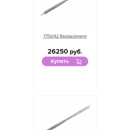
NuArc
NUR America
Primarc
SCH Technologies
775042 Replacement
TAS UV
Tes Bv.
26250 руб.
Theimer
Купить
Ushio
UV Light Technology
UV Process
Vitatec
Wildfire
Yumex
Лампа для экспонирующей камеры Dongguan Ksen
Лампа для экспонирующей камеры Dynachem