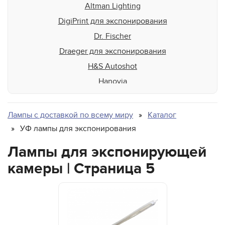
Altman Lighting
DigiPrint для экспонирования
Dr. Fischer
Draeger для экспонирования
H&S Autoshot
Hanovia
Heraeus
HP-Scitex
Лампы с доставкой по всему миру
Каталог
Interlight
УФ лампы для экспонирования
Jelight
Лампы для экспонирующей
Johnson and Allen
камеры | Страница 5
Loctite
M&R
Miltec
Nordson