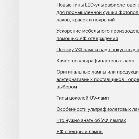
Новые типы LED-ультрафиолетовог
для промышленной сушки фотопо
лаков, красок и покрытий
Ускорение мебельного производств
помощью УФ-отверждения
Почему УФ лампы надо покупать у 
Качество ультрафиолетовых ламп
Оригинальные лампы или продукци
альтернативных поставщиков - опр
выбором
Типы цоколей UV-ламп
Особенности ультрафиолетовых ла
Что нужно знать об УФ-лампах
УФ спектры и лампы