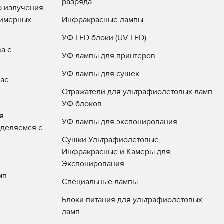
разряда
о излучения
лимерных
Инфракрасные лампы
УФ LED блоки (UV LED)
а с
УФ лампы для принтеров
УФ лампы для сушек
нас
Отражатели для ультрафиолетовых ламп
УФ блоков
я
УФ лампы для экспонирования
еделяемся с
Сушки Ультрафиолетовые,
Инфракрасные и Камеры для
Экспонирования
мп
Специальные лампы
Блоки питания для ультрафиолетовых
ламп