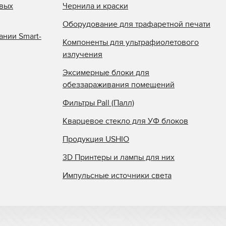
овых
Чернила и краски
Оборудование для трафаретной печати
ании Smart-
Компоненты для ультрафиолетового
излучения
Эксимерные блоки для
обеззараживания помещений
Фильтры Pall (Палл)
Кварцевое стекло для УФ блоков
Продукция USHIO
3D Принтеры и лампы для них
Импульсные источники света