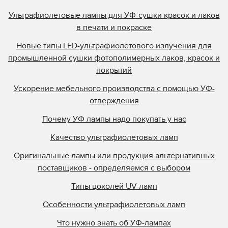
Ультрафиолетовые лампы для УФ-сушки красок и лаков
в печати и покраске
Новые типы LED-ультрафиолетового излучения для
промышленной сушки фотополимерных лаков, красок и
покрытий
Ускорение мебельного производства с помощью УФ-
отверждения
Почему УФ лампы надо покупать у нас
Качество ультрафиолетовых ламп
Оригинальные лампы или продукция альтернативных
поставщиков - определяемся с выбором
Типы цоколей UV-ламп
Особенности ультрафиолетовых ламп
Что нужно знать об УФ-лампах