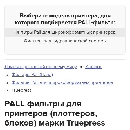
LCF-22110
LCF-24100
Выберите модель принтера, для
LCF-31300
которого подбирается PALL-фильтр:
LCF-59400
Фильтры Pall для широкоформатных принтеров
MACCA0301
Фильтры для гидравлической системы
MACCA0501R
MACCA0507R
MACCA0508J
Лампы с доставкой по всему миру
Каталог
MACCA1007
Фильтры Pall (Палл)
MACWA1003
Фильтры Pall для широкоформатных принтеров
MACСA0501
Truepress
MCY2230IJ100
PALL фильтры для
P4144A
принтеров (плоттеров,
P9640-A/scdf-3112j060
блоков) марки Truepress
PN4400 0,45 мкм