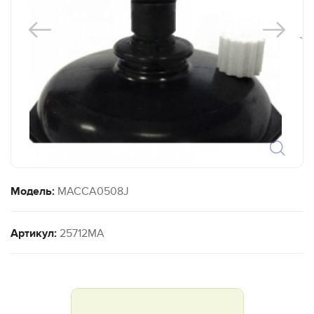
`
Модель:
MACCA0508J
Артикул:
25712MA