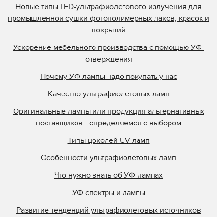
Новые типы LED-ультрафиолетового излучения для
промышленной сушки фотополимерных лаков, красок и
покрытий
Ускорение мебельного производства с помощью УФ-
отверждения
Почему УФ лампы надо покупать у нас
Качество ультрафиолетовых ламп
Оригинальные лампы или продукция альтернативных
поставщиков - определяемся с выбором
Типы цоколей UV-ламп
Особенности ультрафиолетовых ламп
Что нужно знать об УФ-лампах
УФ спектры и лампы
Развитие тенденций ультрафиолетовых источников