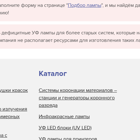
полните форму на странице "
Подбор лампы
", и мы найдём 
нию!
 дефицитные УФ лампы для более старых систем, которые н
омпания не располагает ресурсами для изготовления таких л
Каталог
ушки красок
Системы коронации материалов –
станции и генераторы коронного
разряда
о излучения
лимерных
Инфракрасные лампы
УФ LED блоки (UV LED)
а с
УФ лампы для принтеров