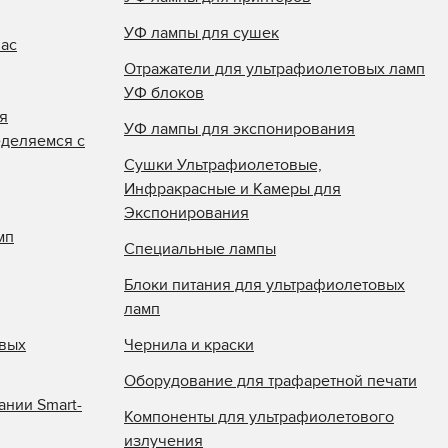
УФ лампы для сушек
нас
Отражатели для ультрафиолетовых ламп
УФ блоков
я
УФ лампы для экспонирования
еделяемся с
Сушки Ультрафиолетовые,
Инфракрасные и Камеры для
Экспонирования
мп
Специальные лампы
Блоки питания для ультрафиолетовых
ламп
овых
Чернила и краски
Оборудование для трафаретной печати
ании Smart-
Компоненты для ультрафиолетового
излучения