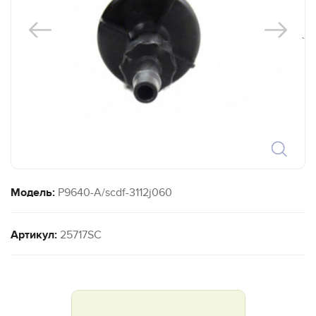
`
Модель:
P9640-A/scdf-3112j060
Артикул:
25717SC