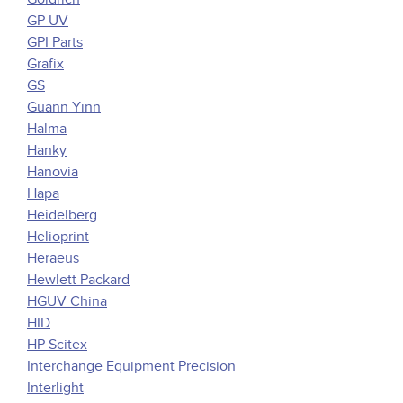
GP UV
GPI Parts
Grafix
GS
Guann Yinn
Halma
Hanky
Hanovia
Hapa
Heidelberg
Helioprint
Heraeus
Hewlett Packard
HGUV China
HID
HP Scitex
Interchange Equipment Precision
Interlight