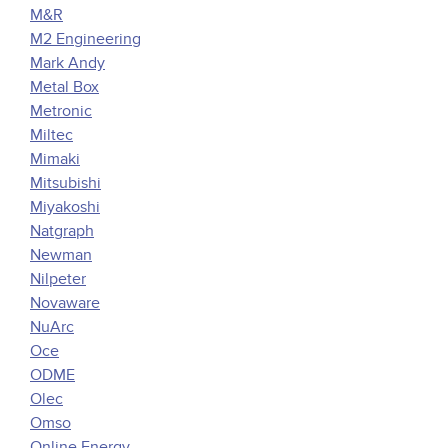
M&R
M2 Engineering
Mark Andy
Metal Box
Metronic
Miltec
Mimaki
Mitsubishi
Miyakoshi
Natgraph
Newman
Nilpeter
Novaware
NuArc
Oce
ODME
Olec
Omso
Online Energy