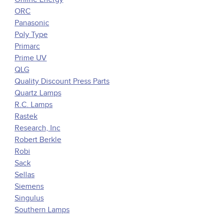
ORC
Panasonic
Poly Type
Primarc
Prime UV
QLG
Quality Discount Press Parts
Quartz Lamps
R.C. Lamps
Rastek
Research, Inc
Robert Berkle
Robi
Sack
Sellas
Siemens
Singulus
Southern Lamps