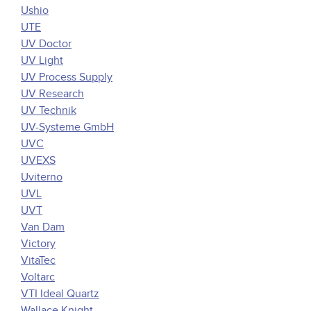
Ushio
UTE
UV Doctor
UV Light
UV Process Supply
UV Research
UV Technik
UV-Systeme GmbH
UVC
UVEXS
Uviterno
UVL
UVT
Van Dam
Victory
VitaTec
Voltarc
VTI Ideal Quartz
Wallace Knight