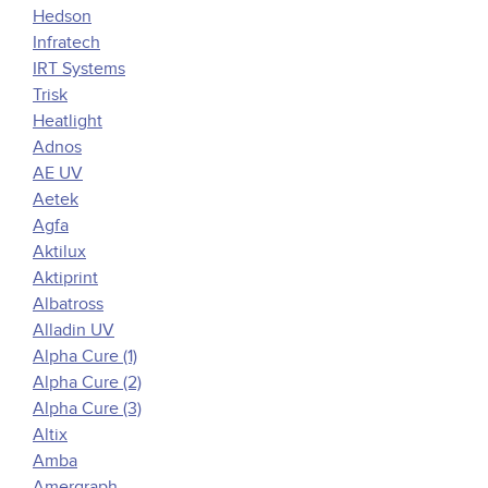
Hedson
Infratech
IRT Systems
Trisk
Heatlight
Adnos
AE UV
Aetek
Agfa
Aktilux
Aktiprint
Albatross
Alladin UV
Alpha Cure (1)
Alpha Cure (2)
Alpha Cure (3)
Altix
Amba
Amergraph