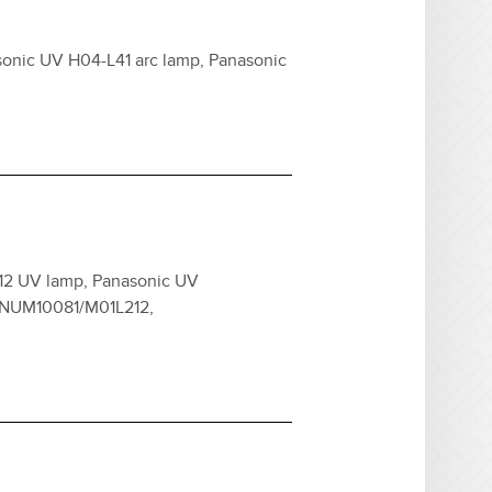
sonic UV H04-L41 arc lamp, Panasonic
2 UV lamp, Panasonic UV
 NUM10081/M01L212,