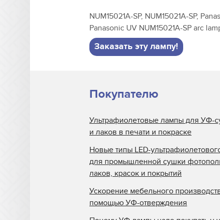
NUM15021A-SP, NUM15021A-SP, Panas
Panasonic UV NUM15021A-SP arc lam
Заказать эту лампу!
Покупателю
Ультрафиолетовые лампы для УФ-с
и лаков в печати и покраске
Новые типы LED-ультрафиолетовог
для промышленной сушки фотопо
лаков, красок и покрытий
Ускорение мебельного производств
помощью УФ-отверждения