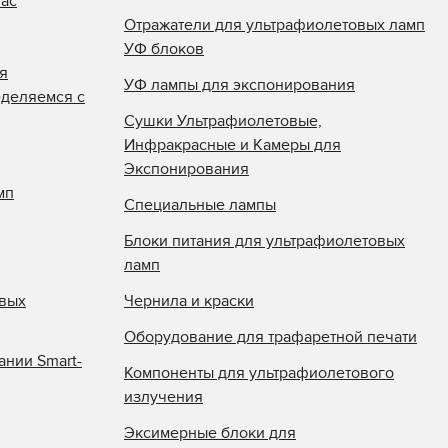
нас
Отражатели для ультрафиолетовых ламп
УФ блоков
я
УФ лампы для экспонирования
еделяемся с
Сушки Ультрафиолетовые,
Инфракрасные и Камеры для
Экспонирования
мп
Специальные лампы
Блоки питания для ультрафиолетовых
ламп
овых
Чернила и краски
Оборудование для трафаретной печати
ании Smart-
Компоненты для ультрафиолетового
излучения
Эксимерные блоки для