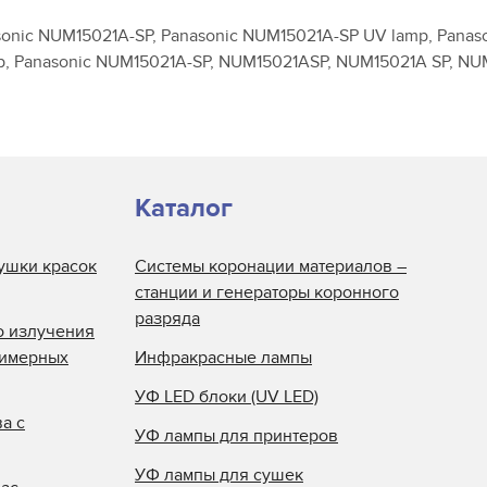
onic NUM15021A-SP, Panasonic NUM15021A-SP UV lamp, Panas
p, Panasonic NUM15021A-SP, NUM15021ASP, NUM15021A SP, NU
Каталог
ушки красок
Системы коронации материалов –
станции и генераторы коронного
разряда
о излучения
лимерных
Инфракрасные лампы
УФ LED блоки (UV LED)
а с
УФ лампы для принтеров
УФ лампы для сушек