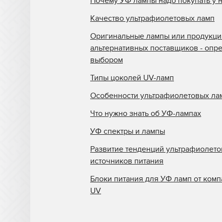
Почему УФ лампы надо покупать у 
Качество ультрафиолетовых ламп
Оригинальные лампы или продукци
альтернативных поставщиков - опр
выбором
Типы цоколей UV-ламп
Особенности ультрафиолетовых ла
Что нужно знать об УФ-лампах
УФ спектры и лампы
Развитие тенденций ультрафиолет
источников питания
Блоки питания для УФ ламп от комп
UV