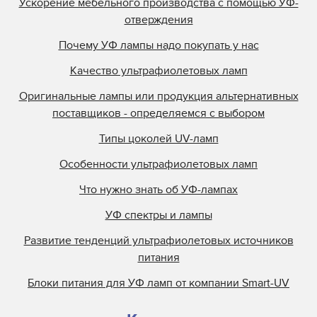
Ускорение мебельного производства с помощью УФ-
отверждения
Почему УФ лампы надо покупать у нас
Качество ультрафиолетовых ламп
Оригинальные лампы или продукция альтернативных
поставщиков - определяемся с выбором
Типы цоколей UV-ламп
Особенности ультрафиолетовых ламп
Что нужно знать об УФ-лампах
УФ спектры и лампы
Развитие тенденций ультрафиолетовых источников
питания
Блоки питания для УФ ламп от компании Smart-UV