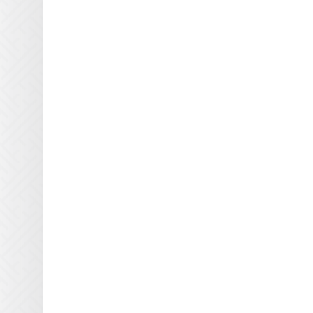
Interlight
KBA
Lamp Tech
ManRoland
MRL Midlands
Pacific
Patent Licht
Pillar
Siohon
Smart-UV
TCS
Universal Light Source
UVIR