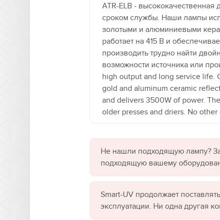
ATR-ELB - высококачественная 
сроком службы. Наши лампы исп
золотыми и алюминиевыми керами
работает на 415 В и обеспечива
производить трудно найти двойн
возможности источника или производства таких ламп, как Smart.
high output and long service life
gold and aluminum ceramic reflect
and delivers 3500W of power. The 
older presses and driers. No other
Не нашли подходящую лампу? За
подходящую вашему оборудова
Smart-UV продолжает поставлять
эксплуатации. Ни одна другая к