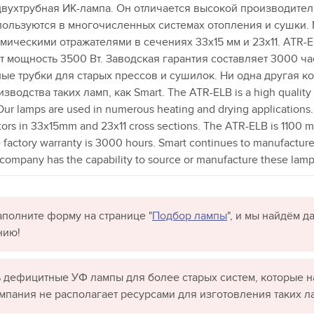
двухтрубная ИК-лампа. Он отличается высокой производите
ользуются в многочисленных системах отопления и сушки.
ческими отражателями в сечениях 33x15 мм и 23x11. ATR-EL
ет мощность 3500 Вт. Заводская гарантия составляет 3000 ча
ые трубки для старых прессов и сушилок. Ни одна другая к
 The ATR-ELB is a high quality twin tube IR lamp. It features
. Our lamps are used in numerous heating and drying application
ors in 33x15mm and 23x11 cross sections. The ATR-ELB is 1100 m
factory warranty is 3000 hours. Smart continues to manufacture 
 company has the capability to source or manufacture these lamp
полните форму на странице "
Подбор лампы
", и мы найдём 
нию!
 дефицитные УФ лампы для более старых систем, которые н
омпания не располагает ресурсами для изготовления таких л