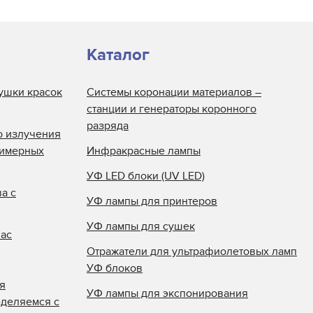
Каталог
ушки красок
Системы коронации материалов –
станции и генераторы коронного
разряда
о излучения
лимерных
Инфракрасные лампы
УФ LED блоки (UV LED)
а с
УФ лампы для принтеров
УФ лампы для сушек
нас
Отражатели для ультрафиолетовых ламп
УФ блоков
я
УФ лампы для экспонирования
еделяемся с