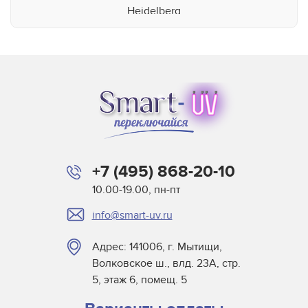
Heidelberg
Heraeus
Interlight
KBA
Lamp Tech
ManRoland
MRL Midlands
Pacific
+7 (495) 868-20-10
Patent Licht
10.00-19.00, пн-пт
Pillar
info@smart-uv.ru
Siohon
Smart-UV
Адрес: 141006, г. Мытищи,
TCS
Волковское ш., влд. 23А, стр.
Universal Light Source
5, этаж 6, помещ. 5
UVIR