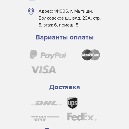
Smart-UV
Адрес: 141006, г. Мытищи,
TCS
Волковское ш., влд. 23А, стр.
Universal Light Source
5, этаж 6, помещ. 5
UVIR
Варианты оплаты
Victory
Доставка