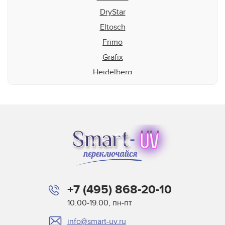
DryStar
Eltosch
Frimo
Grafix
Heidelberg
Heraeus
Interlight
KBA
Lamp Tech
ManRoland
MRL Midlands
Pacific
+7 (495) 868-20-10
Patent Licht
10.00-19.00, пн-пт
Pillar
info@smart-uv.ru
Siohon