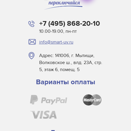
Немецкая ручка для проверки поверхностного
натяжения – Corona Pen, Dyne Test
Очиститель бумажной ленты – роликовая система
+7 (495) 868-20-10
для удаления пыли и ворса
10.00-19.00, пн-пт
Плазма
Преобразователь озона
info@smart-uv.ru
Разрядная станция для непроводящего материала
Адрес: 141006, г. Мытищи,
Разрядная станция для проводящего и
Волковское ш., влд. 23А, стр.
непроводящего материала
5, этаж 6, помещ. 5
Широкополосная станция коронного разряда:
Варианты оплаты
обработка широких материалов
Электростатический элиминатор