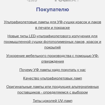
Oxy Dry
Pacific
Покупателю
Philips
Ультрафиолетовые лампы для УФ-сушки красок и лаков
ROQ International
в печати и покраске
RTC
Новые типы LED-ультрафиолетового излучения для
Sidel
промышленной сушки фотополимерных лаков, красок и
Smart-UV
покрытий
Soneko
Ускорение мебельного производства с помощью УФ-
Sylvania
отверждения
Toshiba
Почему УФ лампы надо покупать у нас
Trisk
Качество ультрафиолетовых ламп
USHIO
Victory
Оригинальные лампы или продукция альтернативных
поставщиков - определяемся с выбором
XL Engineering
Типы цоколей UV-ламп