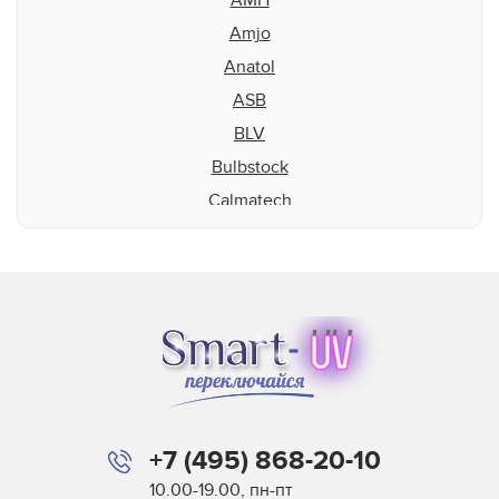
Amjo
Anatol
ASB
BLV
Bulbstock
Calmatech
Cefla
Chromolux
Creator Precision
Dr. Fischer
Eiko
Electronic Systems
Eltosch
+7 (495) 868-20-10
Fannon
10.00-19.00, пн-пт