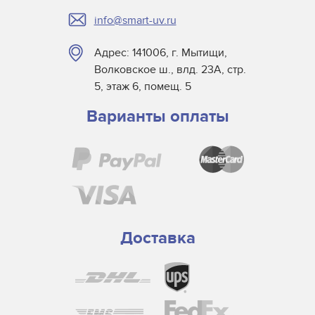
GE
info@smart-uv.ru
Hamada
Hedson IRT
Адрес: 141006, г. Мытищи,
Heidelberg
Волковское ш., влд. 23А, стр.
Heraeus
5, этаж 6, помещ. 5
Hikari
Варианты оплаты
Interlight
KBA
Kings Machinery
Krones
M&R
MAN Roland
Доставка
Mitsubishi
Nissei
Osram