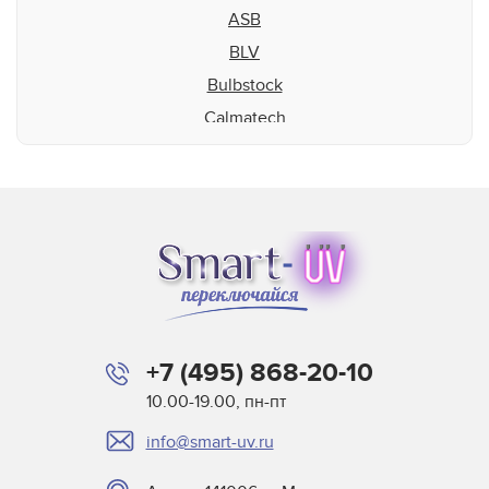
ASB
BLV
Bulbstock
Calmatech
Cefla
Chromolux
Creator Precision
Dr. Fischer
Eiko
Electronic Systems
Eltosch
+7 (495) 868-20-10
Fannon
10.00-19.00, пн-пт
GE
info@smart-uv.ru
Hamada
Hedson IRT