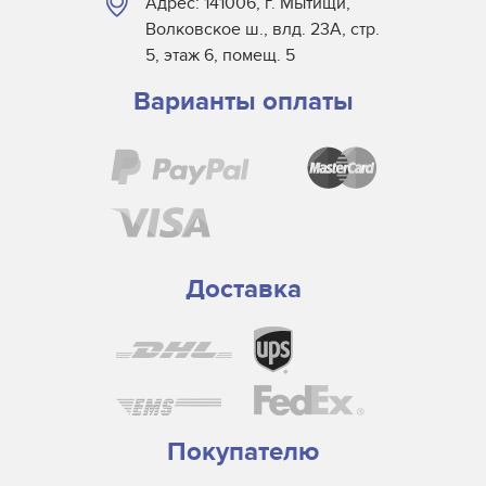
Адрес: 141006, г. Мытищи,
Heidelberg
Волковское ш., влд. 23А, стр.
Heraeus
5, этаж 6, помещ. 5
Hikari
Варианты оплаты
Interlight
KBA
Kings Machinery
Krones
M&R
MAN Roland
Доставка
Mitsubishi
Nissei
Osram
Oxy Dry
Pacific
Покупателю
Philips