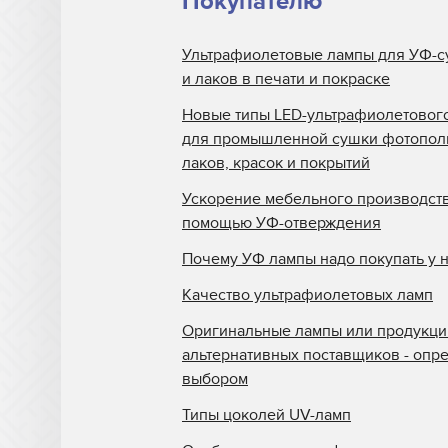
Покупателю
Ультрафиолетовые лампы для УФ-с
и лаков в печати и покраске
Новые типы LED-ультрафиолетовог
для промышленной сушки фотопо
лаков, красок и покрытий
Ускорение мебельного производств
помощью УФ-отверждения
Почему УФ лампы надо покупать у 
Качество ультрафиолетовых ламп
Оригинальные лампы или продукци
альтернативных поставщиков - опр
выбором
Типы цоколей UV-ламп