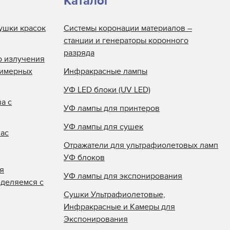
Каталог
ушки красок
Системы коронации материалов –
станции и генераторы коронного
разряда
о излучения
лимерных
Инфракрасные лампы
УФ LED блоки (UV LED)
а с
УФ лампы для принтеров
УФ лампы для сушек
нас
Отражатели для ультрафиолетовых ламп
УФ блоков
я
УФ лампы для экспонирования
еделяемся с
Сушки Ультрафиолетовые,
Инфракрасные и Камеры для
Экспонирования