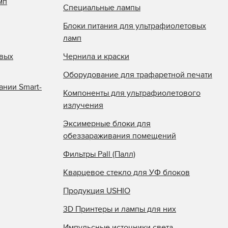
мп
Специальные лампы
Блоки питания для ультрафиолетовых
ламп
овых
Чернила и краски
Оборудование для трафаретной печати
ании Smart-
Компоненты для ультрафиолетового
излучения
Эксимерные блоки для
обеззараживания помещений
Фильтры Pall (Палл)
Кварцевое стекло для УФ блоков
Продукция USHIO
3D Принтеры и лампы для них
Импульсные источники света