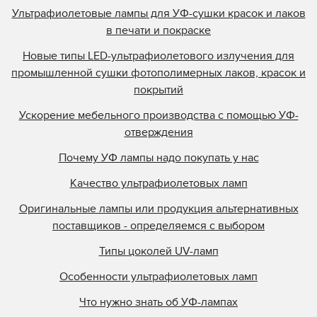
Ультрафиолетовые лампы для УФ-сушки красок и лаков
в печати и покраске
Новые типы LED-ультрафиолетового излучения для
промышленной сушки фотополимерных лаков, красок и
покрытий
Ускорение мебельного производства с помощью УФ-
отверждения
Почему УФ лампы надо покупать у нас
Качество ультрафиолетовых ламп
Оригинальные лампы или продукция альтернативных
поставщиков - определяемся с выбором
Типы цоколей UV-ламп
Особенности ультрафиолетовых ламп
Что нужно знать об УФ-лампах