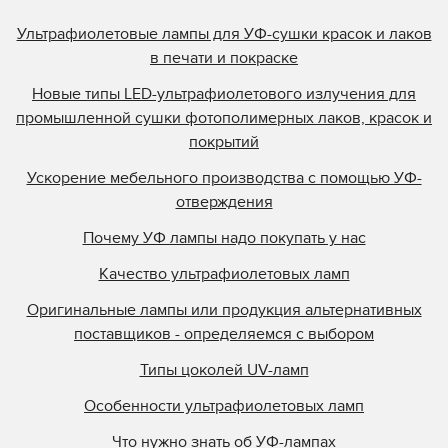
Ультрафиолетовые лампы для УФ-сушки красок и лаков
в печати и покраске
Новые типы LED-ультрафиолетового излучения для
промышленной сушки фотополимерных лаков, красок и
покрытий
Ускорение мебельного производства с помощью УФ-
отверждения
Почему УФ лампы надо покупать у нас
Качество ультрафиолетовых ламп
Оригинальные лампы или продукция альтернативных
поставщиков - определяемся с выбором
Типы цоколей UV-ламп
Особенности ультрафиолетовых ламп
Что нужно знать об УФ-лампах