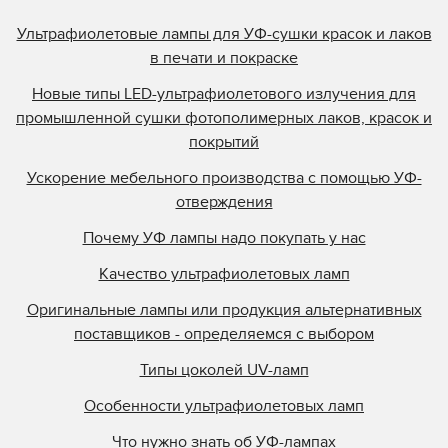
Ультрафиолетовые лампы для УФ-сушки красок и лаков
в печати и покраске
Новые типы LED-ультрафиолетового излучения для
промышленной сушки фотополимерных лаков, красок и
покрытий
Ускорение мебельного производства с помощью УФ-
отверждения
Почему УФ лампы надо покупать у нас
Качество ультрафиолетовых ламп
Оригинальные лампы или продукция альтернативных
поставщиков - определяемся с выбором
Типы цоколей UV-ламп
Особенности ультрафиолетовых ламп
Что нужно знать об УФ-лампах