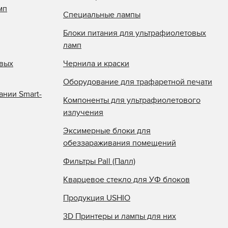
мп
Специальные лампы
Блоки питания для ультрафиолетовых
ламп
овых
Чернила и краски
Оборудование для трафаретной печати
ании Smart-
Компоненты для ультрафиолетового
излучения
Эксимерные блоки для
обеззараживания помещений
Фильтры Pall (Палл)
Кварцевое стекло для УФ блоков
Продукция USHIO
3D Принтеры и лампы для них