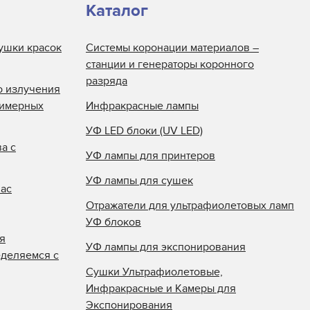
Каталог
ушки красок
Системы коронации материалов –
станции и генераторы коронного
разряда
о излучения
лимерных
Инфракрасные лампы
УФ LED блоки (UV LED)
а с
УФ лампы для принтеров
УФ лампы для сушек
нас
Отражатели для ультрафиолетовых ламп
УФ блоков
я
УФ лампы для экспонирования
еделяемся с
Сушки Ультрафиолетовые,
Инфракрасные и Камеры для
Экспонирования