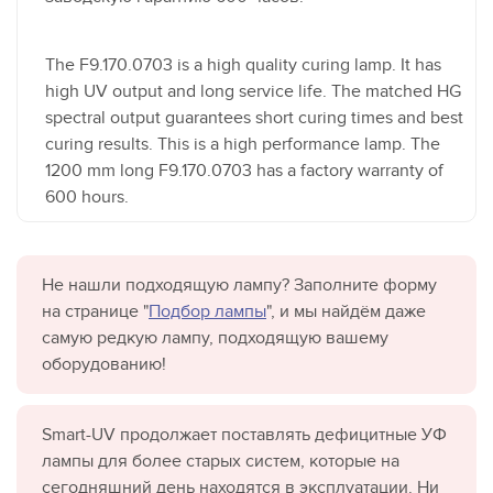
The F9.170.0703 is a high quality curing lamp. It has
high UV output and long service life. The matched HG
spectral output guarantees short curing times and best
curing results. This is a high performance lamp. The
1200 mm long F9.170.0703 has a factory warranty of
600 hours.
Не нашли подходящую лампу? Заполните форму
на странице "
Подбор лампы
", и мы найдём даже
самую редкую лампу, подходящую вашему
оборудованию!
Smart-UV продолжает поставлять дефицитные УФ
лампы для более старых систем, которые на
сегодняшний день находятся в эксплуатации. Ни